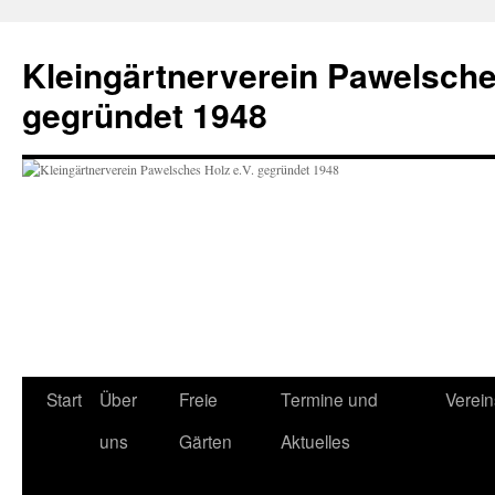
Zum
Inhalt
Kleingärtnerverein Pawelsche
springen
gegründet 1948
Start
Über
Freie
Termine und
Verei
uns
Gärten
Aktuelles