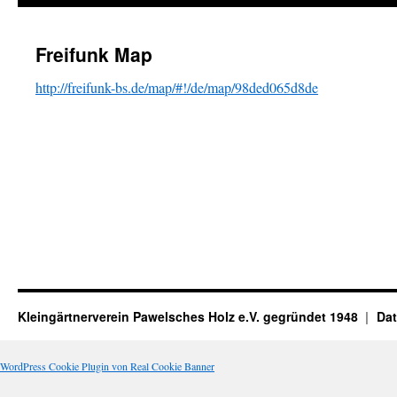
Freifunk Map
http://freifunk-bs.de/map/#!/de/map/98ded065d8de
Kleingärtnerverein Pawelsches Holz e.V. gegründet 1948
Dat
WordPress Cookie Plugin von Real Cookie Banner