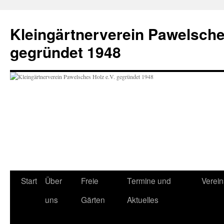
Zum
Inhalt
Kleingärtnerverein Pawelsche
springen
gegründet 1948
Start
Über
Freie
Termine und
Verei
uns
Gärten
Aktuelles