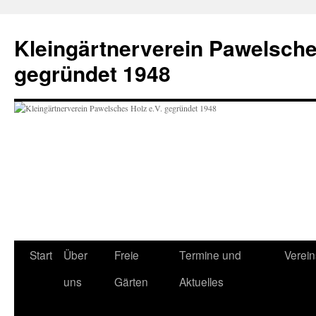
Zum
Inhalt
Kleingärtnerverein Pawelsche
springen
gegründet 1948
Start
Über
Freie
Termine und
Verei
uns
Gärten
Aktuelles